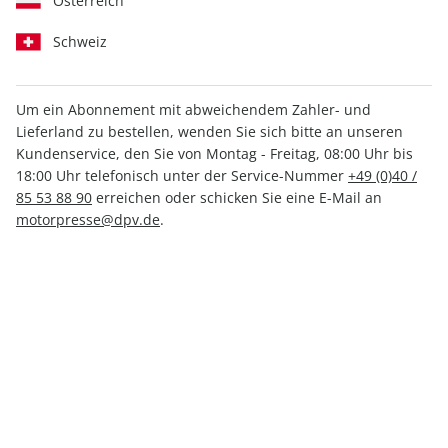
Österreich
Schweiz
Um ein Abonnement mit abweichendem Zahler- und
Lieferland zu bestellen, wenden Sie sich bitte an unseren
AUTO Straßenverkehr 15/2026
Kundenservice, den Sie von Montag - Freitag, 08:00 Uhr bis
18:00 Uhr telefonisch unter der Service-Nummer
+49 (0)40 /
85 53 88 90
erreichen oder schicken Sie eine E-Mail an
Verfügbar - Nur solange der Vorrat reicht
motorpresse@dpv.de
.
Anzahl
2,99 €
inkl. MwSt., zzgl.
Versand
In den Warenkorb