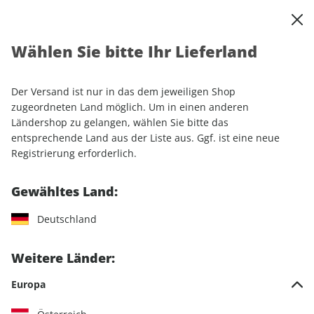
0
Warenkorb
Shop durchsuchen
MENÜ
Wählen Sie bitte Ihr Lieferland
Startseite
Einzelhefte
Automobile
AUTO Straßenverkehr 15/2026
Der Versand ist nur in das dem jeweiligen Shop
zugeordneten Land möglich. Um in einen anderen
LESEPROBE
Ländershop zu gelangen, wählen Sie bitte das
entsprechende Land aus der Liste aus. Ggf. ist eine neue
Registrierung erforderlich.
Gewähltes Land:
Deutschland
Weitere Länder:
Europa