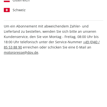
Österreich
Schweiz
Um ein Abonnement mit abweichendem Zahler- und
Lieferland zu bestellen, wenden Sie sich bitte an unseren
AUTO Straßenverkehr 14/2025
Kundenservice, den Sie von Montag - Freitag, 08:00 Uhr bis
18:00 Uhr telefonisch unter der Service-Nummer
+49 (0)40 /
85 53 88 90
erreichen oder schicken Sie eine E-Mail an
Verfügbar - Nur solange der Vorrat reicht
motorpresse@dpv.de
.
Anzahl
2,99 €
inkl. MwSt., zzgl.
Versand
In den Warenkorb