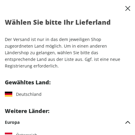
0
Warenkorb
Shop durchsuchen
MENÜ
Wählen Sie bitte Ihr Lieferland
Startseite
Einzelhefte
Automobile
AUTO Straßenverkehr 14/2025
Der Versand ist nur in das dem jeweiligen Shop
zugeordneten Land möglich. Um in einen anderen
LESEPROBE
Ländershop zu gelangen, wählen Sie bitte das
entsprechende Land aus der Liste aus. Ggf. ist eine neue
Registrierung erforderlich.
Gewähltes Land:
Deutschland
Weitere Länder:
Europa