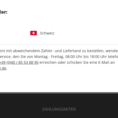
tgart GmbH & Co. KG
er:
Schweiz
IHRE ABO-VORTEILE
t mit abweichendem Zahler- und Lieferland zu bestellen, wenden 
vice, den Sie von Montag - Freitag, 08:00 Uhr bis 18:00 Uhr telef
+49 (0)40 / 85 53 88 90
erreichen oder schicken Sie eine E-Mail an
Versandkostenfrei
Wunschprämie
.de
.
en
Lieferung frei Haus
Geschenk inklusive
ZAHLUNGSARTEN