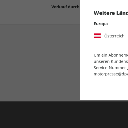
Verkauf durch
Motor Presse Stut
Weitere Länd
Europa
Österreich
Um ein Abonnemen
unseren Kundenser
Service-Nummer
Liefergarantie
motorpresse@dpv
Keine Ausgabe verpass