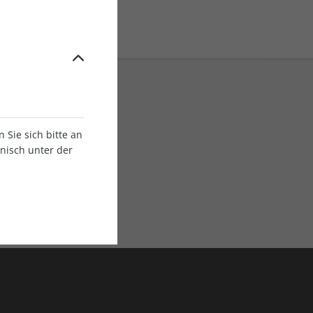
Sie sich bitte an
onisch unter der
E-Paper Ausgaben
Als App oder E-Paper
verfügbar