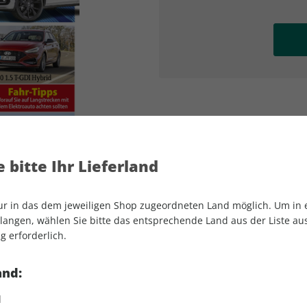
AD
AD
 bitte Ihr Lieferland
nur in das dem jeweiligen Shop zugeordneten Land möglich. Um in
angen, wählen Sie bitte das entsprechende Land aus der Liste aus.
g erforderlich.
AUTO Straßenverkehr 03/2025
and:
d