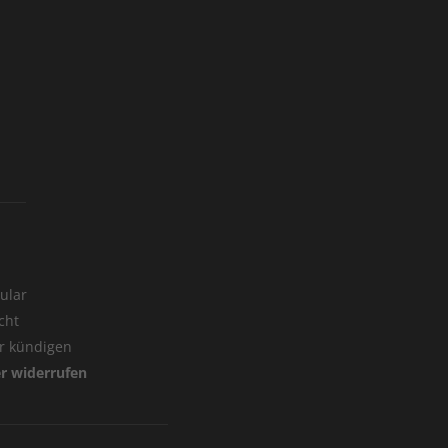
ular
cht
er kündigen
er widerrufen