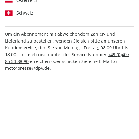
Österreich
Schweiz
Um ein Abonnement mit abweichendem Zahler- und
Lieferland zu bestellen, wenden Sie sich bitte an unseren
auto motor und sport ePaper
Kundenservice, den Sie von Montag - Freitag, 08:00 Uhr bis
21/2022
18:00 Uhr telefonisch unter der Service-Nummer
+49 (0)40 /
85 53 88 90
erreichen oder schicken Sie eine E-Mail an
motorpresse@dpv.de
.
Direkt verfügbar
2,99 €
inkl. MwSt.
Zur Kasse