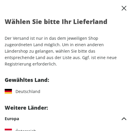
0
Warenkorb
Shop durchsuchen
MENÜ
Wählen Sie bitte Ihr Lieferland
Startseite
Einzelhefte
Automobile
auto motor und sport
auto motor und sport ePaper 21/2022
Der Versand ist nur in das dem jeweiligen Shop
zugeordneten Land möglich. Um in einen anderen
LESEPROBE
Ländershop zu gelangen, wählen Sie bitte das
entsprechende Land aus der Liste aus. Ggf. ist eine neue
Registrierung erforderlich.
Gewähltes Land:
Deutschland
Weitere Länder:
Europa