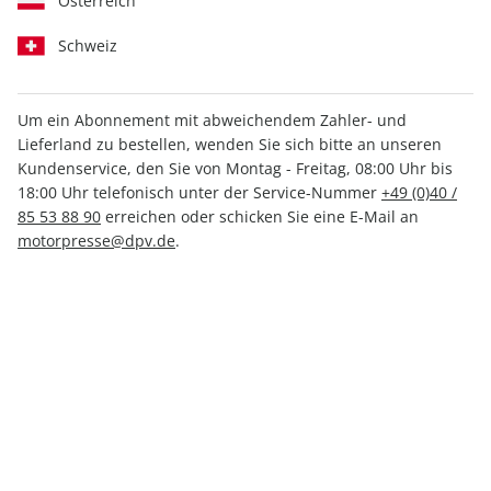
Österreich
Schweiz
Um ein Abonnement mit abweichendem Zahler- und
Lieferland zu bestellen, wenden Sie sich bitte an unseren
auto motor und sport ePaper
Kundenservice, den Sie von Montag - Freitag, 08:00 Uhr bis
07/2025
18:00 Uhr telefonisch unter der Service-Nummer
+49 (0)40 /
85 53 88 90
erreichen oder schicken Sie eine E-Mail an
motorpresse@dpv.de
.
Direkt verfügbar
3,49 €
inkl. MwSt.
Zur Kasse