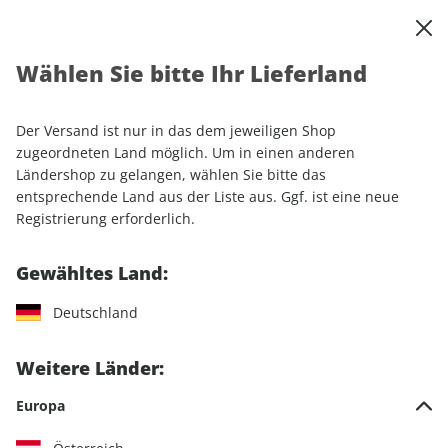
0
Warenkorb
Shop durchsuchen
MENÜ
Wählen Sie bitte Ihr Lieferland
Startseite
Einzelhefte
Automobile
auto motor und sport
auto motor und sport ePaper 07/2025
Der Versand ist nur in das dem jeweiligen Shop
zugeordneten Land möglich. Um in einen anderen
LESEPROBE
Ländershop zu gelangen, wählen Sie bitte das
entsprechende Land aus der Liste aus. Ggf. ist eine neue
Registrierung erforderlich.
Gewähltes Land:
Deutschland
Weitere Länder:
Europa