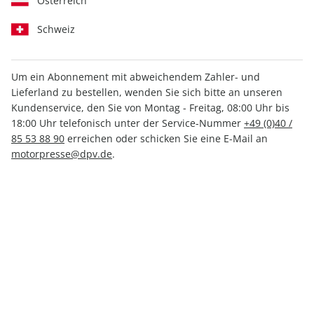
Österreich
Schweiz
Um ein Abonnement mit abweichendem Zahler- und
Lieferland zu bestellen, wenden Sie sich bitte an unseren
auto motor und sport ePaper
Kundenservice, den Sie von Montag - Freitag, 08:00 Uhr bis
07/2023
18:00 Uhr telefonisch unter der Service-Nummer
+49 (0)40 /
85 53 88 90
erreichen oder schicken Sie eine E-Mail an
motorpresse@dpv.de
.
Direkt verfügbar
3,49 €
inkl. MwSt.
Zur Kasse