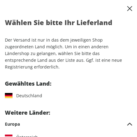
0
Warenkorb
Shop durchsuchen
MENÜ
Wählen Sie bitte Ihr Lieferland
Startseite
Einzelhefte
Automobile
auto motor und sport
auto motor und sport 22/2025
Der Versand ist nur in das dem jeweiligen Shop
zugeordneten Land möglich. Um in einen anderen
LESEPROBE
Ländershop zu gelangen, wählen Sie bitte das
entsprechende Land aus der Liste aus. Ggf. ist eine neue
Registrierung erforderlich.
Gewähltes Land:
Deutschland
Weitere Länder:
Europa