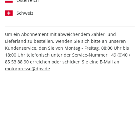
Österreich
Schweiz
Um ein Abonnement mit abweichendem Zahler- und
Lieferland zu bestellen, wenden Sie sich bitte an unseren
auto motor und sport 22/2025
Kundenservice, den Sie von Montag - Freitag, 08:00 Uhr bis
18:00 Uhr telefonisch unter der Service-Nummer
+49 (0)40 /
85 53 88 90
erreichen oder schicken Sie eine E-Mail an
Verfügbar - Nur solange der Vorrat reicht
motorpresse@dpv.de
.
Anzahl
4,90 €
inkl. MwSt., zzgl.
Versand
In den Warenkorb