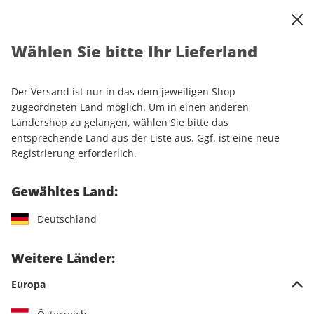
0
Warenkorb
Shop durchsuchen
MENÜ
Wählen Sie bitte Ihr Lieferland
Startseite
Einzelhefte
Automobile
auto motor und sport EDITION ePaper 01/2026
Der Versand ist nur in das dem jeweiligen Shop
zugeordneten Land möglich. Um in einen anderen
LESEPROBE
Ländershop zu gelangen, wählen Sie bitte das
entsprechende Land aus der Liste aus. Ggf. ist eine neue
Registrierung erforderlich.
Gewähltes Land:
Deutschland
Weitere Länder:
Europa