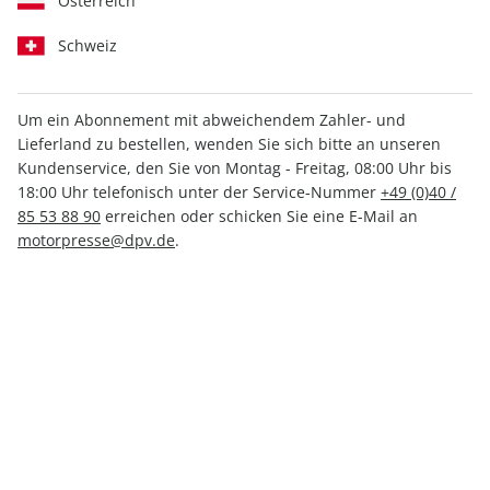
Österreich
Schweiz
Um ein Abonnement mit abweichendem Zahler- und
Lieferland zu bestellen, wenden Sie sich bitte an unseren
auto motor und sport EDITION
Kundenservice, den Sie von Montag - Freitag, 08:00 Uhr bis
ePaper 01/2026
18:00 Uhr telefonisch unter der Service-Nummer
+49 (0)40 /
85 53 88 90
erreichen oder schicken Sie eine E-Mail an
motorpresse@dpv.de
.
Direkt verfügbar
10,49 €
inkl. MwSt.
Zur Kasse