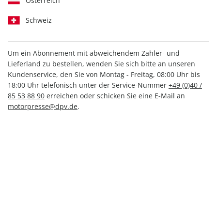
Österreich
Schweiz
Um ein Abonnement mit abweichendem Zahler- und
Lieferland zu bestellen, wenden Sie sich bitte an unseren
auto motor und sport EDITION
Kundenservice, den Sie von Montag - Freitag, 08:00 Uhr bis
18:00 Uhr telefonisch unter der Service-Nummer
+49 (0)40 /
02/2025
85 53 88 90
erreichen oder schicken Sie eine E-Mail an
motorpresse@dpv.de
.
Verfügbar - Nur solange der Vorrat reicht
Anzahl
14,90 €
inkl. MwSt., zzgl.
Versand