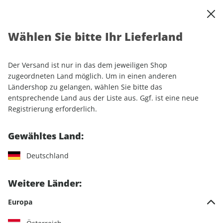
0
Warenkorb
Shop durchsuchen
MENÜ
Wählen Sie bitte Ihr Lieferland
Startseite
Einzelhefte
Automobile
auto motor und sport EDITION 02/2025
Der Versand ist nur in das dem jeweiligen Shop
zugeordneten Land möglich. Um in einen anderen
LESEPROBE
Ländershop zu gelangen, wählen Sie bitte das
entsprechende Land aus der Liste aus. Ggf. ist eine neue
Registrierung erforderlich.
Gewähltes Land:
Deutschland
Weitere Länder:
Europa