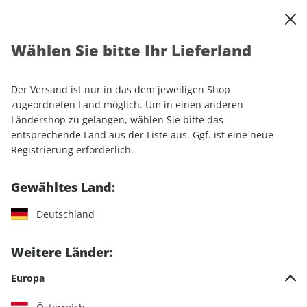
0
Warenkorb
Shop durchsuchen
MENÜ
Wählen Sie bitte Ihr Lieferland
Startseite
Einzelhefte
Automobile
auto motor und sport EDITION
auto motor und sport EDITION 03/2026
Der Versand ist nur in das dem jeweiligen Shop
zugeordneten Land möglich. Um in einen anderen
Ländershop zu gelangen, wählen Sie bitte das
LESEPROBE
entsprechende Land aus der Liste aus. Ggf. ist eine neue
Registrierung erforderlich.
Gewähltes Land:
Deutschland
Weitere Länder:
Europa