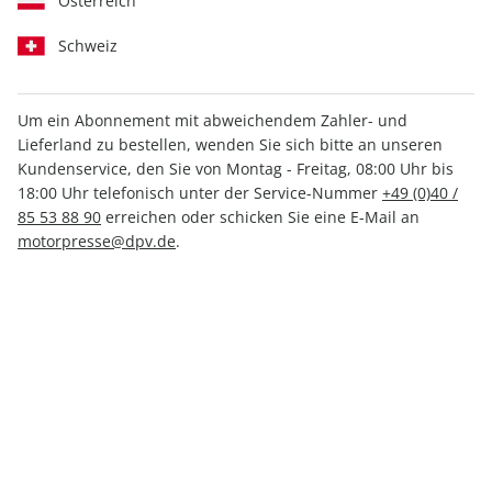
Österreich
Schweiz
Um ein Abonnement mit abweichendem Zahler- und
Lieferland zu bestellen, wenden Sie sich bitte an unseren
Kundenservice, den Sie von Montag - Freitag, 08:00 Uhr bis
auto motor und sport EDITION
18:00 Uhr telefonisch unter der Service-Nummer
+49 (0)40 /
85 53 88 90
erreichen oder schicken Sie eine E-Mail an
03/2026
motorpresse@dpv.de
.
Verfügbar - Nur solange der Vorrat reicht
Anzahl
14,90 €
inkl. MwSt., zzgl.
Versand