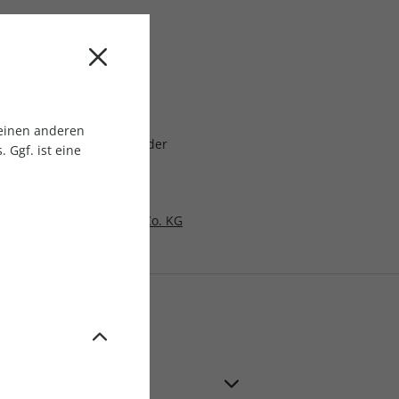
 jederzeit verfügbar
ch
gaben
 einen anderen
at, erstmals zum Ablauf der
 Ggf. ist eine
laufzeit
6
resse Stuttgart GmbH & Co. KG