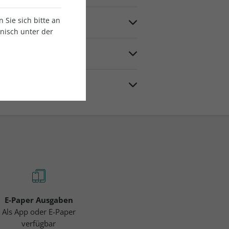
.
Sie sich bitte an
onisch unter der
Ausgabe Ihres Titels erweitern.
bos" oder kontaktieren Sie unseren
0 Uhr.
n Zukunft auch offline auf dieses
ce. Den Kundenservice erreichen Sie
00 Uhr bis 18:00 Uhr).
E-Paper Ausgaben
Als App oder E-Paper
verfügbar