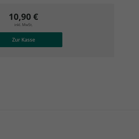
AC Reisemagazin
AC Reisemagazin
10,90 €
inkl. MwSt.
Zur Kasse