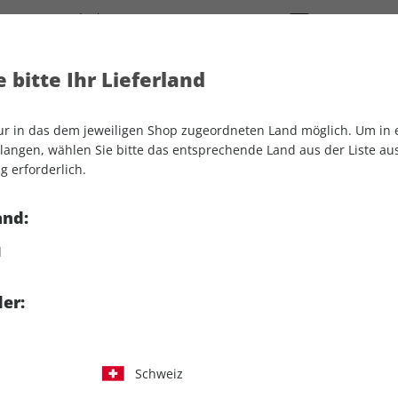
ratis
Digital früher lesen
Mit der App
 bitte Ihr Lieferland
Erscheinungsweise
monatli
Mindestlaufzeit
12 Aus
sgaben zusätzlich zum
nur in das dem jeweiligen Shop zugeordneten Land möglich. Um in
Kündigungsfrist
Ein Mon
o Ausgabe
lesen
angen, wählen Sie bitte das entsprechende Land aus der Liste aus.
Mindest
g erforderlich.
Artikelnummer
218941
and:
Verkauf durch
Motor P
d
er:
Häufig gestellte Fragen
Schweiz
n?