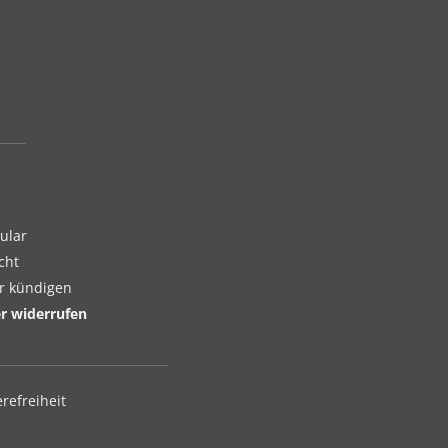
ular
cht
er kündigen
er widerrufen
erefreiheit