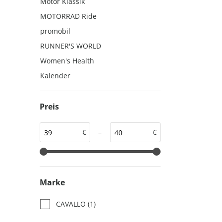
Motor Klassik
auto motor und sport
auto motor und sport
MOTORRAD Ride
EDITION
autokauf
promobil
auto motor und sport
RUNNER'S WORLD
autokauf
Women's Health
Kalender
Preis
€
–
€
Marke
CAVALLO
(1)