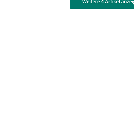
AD
AD
Weitere 4 Artikel anze