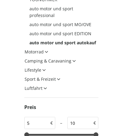
auto motor und sport
auto motor und sport
auto motor und sport
professional
EDITION
autokauf
auto motor und sport MO/OVE
auto motor und sport
auto motor und sport EDITION
autokauf
auto motor und sport autokauf
Motorrad
Camping & Caravaning
Lifestyle
Sport & Freizeit
Luftfahrt
Preis
€
–
€