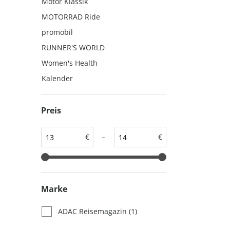
Motor Klassik
auto motor und sport
auto motor und sport
MOTORRAD Ride
EDITION
autokauf
promobil
auto motor und sport
RUNNER'S WORLD
autokauf
Women's Health
Kalender
Preis
€
–
€
Marke
ADAC Reisemagazin
(1)