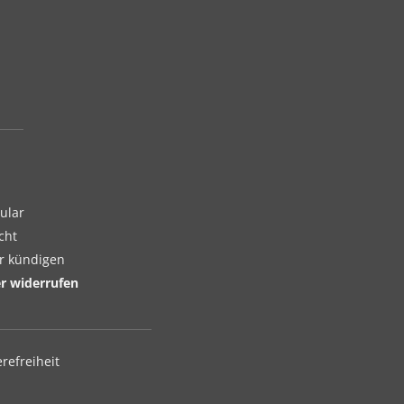
ular
cht
er kündigen
er widerrufen
erefreiheit