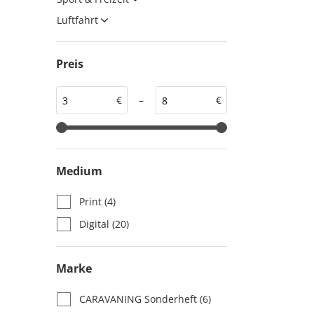
auto motor und sport
auto motor und sport
Luftfahrt
EDITION
autokauf
auto motor und sport
Preis
autokauf
€
–
€
Medium
Print
(4)
Digital
(20)
Marke
CARAVANING Sonderheft
(6)