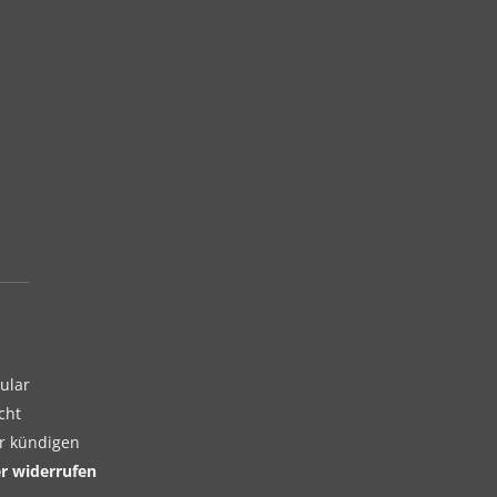
ular
cht
er kündigen
er widerrufen