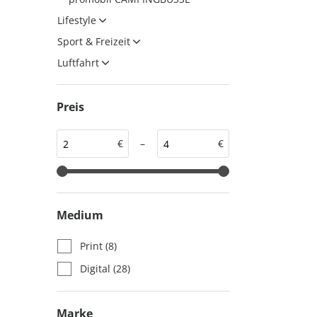
auto motor und sport
auto motor und sport
Lifestyle
EDITION
autokauf
Sport & Freizeit
auto motor und sport
Luftfahrt
autokauf
Preis
€
–
€
Medium
Print
(8)
Digital
(28)
Marke