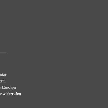
ular
cht
er kündigen
er widerrufen