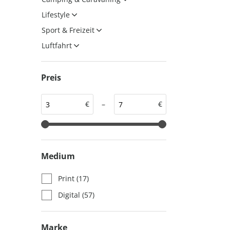
auto motor und sport
auto motor und sport
Lifestyle
EDITION
autokauf
Sport & Freizeit
auto motor und sport
Luftfahrt
autokauf
Preis
€
–
€
Medium
Print
(17)
Digital
(57)
Marke