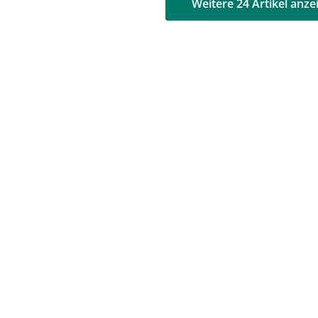
AD
AD
Weitere 24 Artikel anze