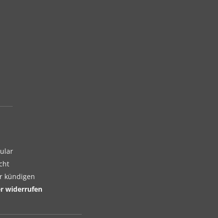
ular
cht
er kündigen
er widerrufen