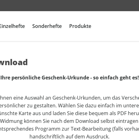
Einzelhefte
Sonderhefte
Produkte
Camping &
Camping &
Camping &
Lifestyle
Lifestyle
Lifestyle
Sp
Sp
Sp
CAVALLO
CLEVER CAMPEN
Me
wnload
Caravaning
Caravaning
Caravaning
Men's Health
Men's Health
Men's Health
M
M
M
Women's Health
Kalender
promobil
promobil
promobil
Women's Health
Women's Health
Women's Health
R
R
R
Ihre persönliche Geschenk-Urkunde - so einfach geht es!
CARAVANING
CARAVANING
CARAVANING
G
G
ou
CLEVER CAMPEN
CLEVER CAMPEN
 Ihnen eine Auswahl an Geschenk-Urkunden, um das Versch
ou
ou
kl
promobil
promobil
rsönlicher zu gestalten. Wählen Sie dazu einfach im untere
kl
kl
C
nschte Karte aus und laden Sie diese bequem als PDF heru
CAMPINGBUSSE
CAMPINGBUSSE
C
C
AD
Widmung können Sie nach dem Download selbst eintragen
ntsprechendes Programm zur Text-Bearbeitung (falls vorh
R
R
R
handschriftlich auf dem Ausdruck.