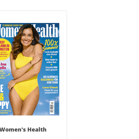
AD
AD
Women's Health