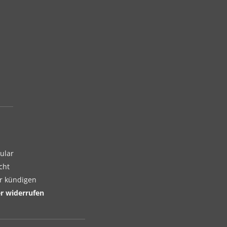
ular
cht
er kündigen
er widerrufen