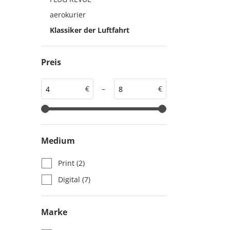
auto motor und sport
auto motor und sport
aerokurier
EDITION
autokauf
Klassiker der Luftfahrt
auto motor und sport
autokauf
Preis
€
–
€
Medium
Print
(2)
Digital
(7)
Marke