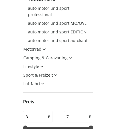
auto motor und sport
auto motor und sport
auto motor und sport
professional
EDITION
autokauf
auto motor und sport MO/OVE
auto motor und sport
auto motor und sport EDITION
autokauf
auto motor und sport autokauf
Motorrad
Camping & Caravaning
Lifestyle
Sport & Freizeit
Luftfahrt
Preis
€
–
€