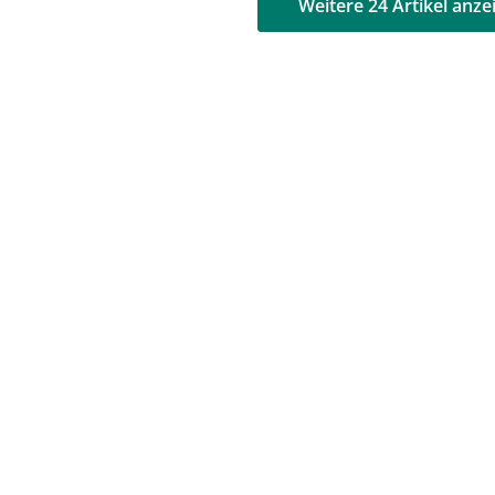
AD
AD
Weitere 24 Artikel anze