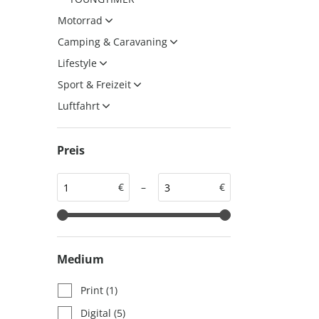
auto motor und sport
auto motor und sport
Motorrad
EDITION
autokauf
Camping & Caravaning
auto motor und sport
Lifestyle
autokauf
Sport & Freizeit
Luftfahrt
Preis
€
–
€
Medium
Print
(1)
Digital
(5)