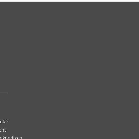
ular
cht
er kündigen