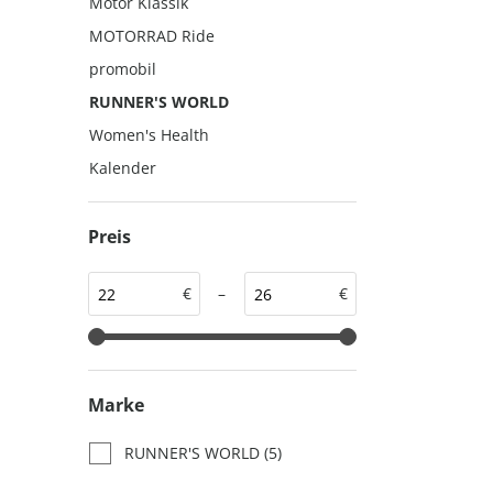
Motor Klassik
auto motor und sport
auto motor und sport
MOTORRAD Ride
EDITION
autokauf
promobil
auto motor und sport
RUNNER'S WORLD
autokauf
Women's Health
Kalender
Preis
€
–
€
Marke
RUNNER'S WORLD
(5)