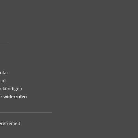
ular
cht
er kündigen
er widerrufen
erefreiheit