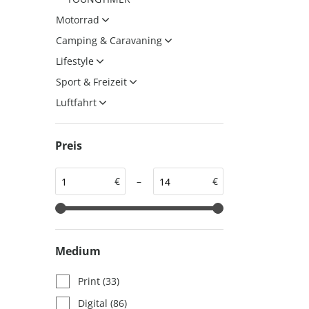
auto motor und sport
auto motor und sport
Motorrad
EDITION
autokauf
Camping & Caravaning
auto motor und sport
Lifestyle
autokauf
Sport & Freizeit
Luftfahrt
Preis
€
–
€
Medium
Print
(33)
Digital
(86)