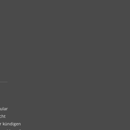
ular
cht
er kündigen