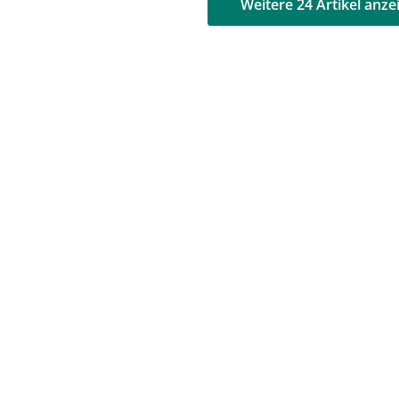
AD
AD
Weitere 24 Artikel anze