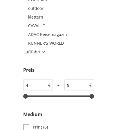
auto motor und sport
auto motor und sport
outdoor
EDITION
autokauf
klettern
auto motor und sport
CAVALLO
autokauf
ADAC Reisemagazin
RUNNER'S WORLD
Luftfahrt
Preis
€
–
€
Medium
Print
(6)