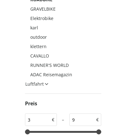
auto motor und sport
auto motor und sport
GRAVELBIKE
EDITION
autokauf
Elektrobike
auto motor und sport
karl
autokauf
outdoor
klettern
CAVALLO
RUNNER'S WORLD
ADAC Reisemagazin
Luftfahrt
Preis
€
–
€