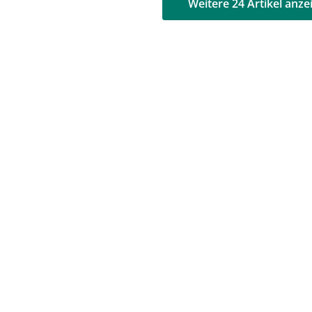
AD
AD
Weitere 24 Artikel anze