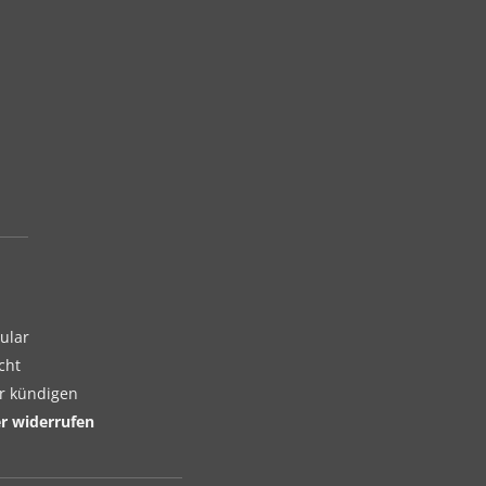
ular
cht
er kündigen
er widerrufen