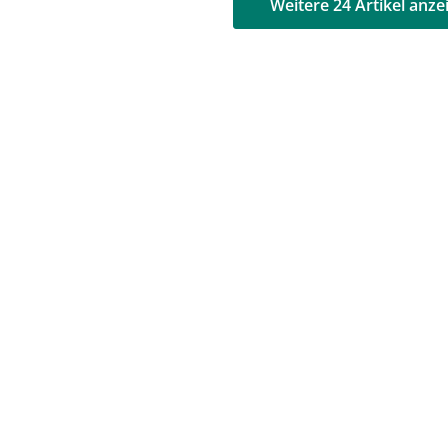
AD
AD
Weitere 24 Artikel anze