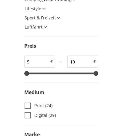
auto motor und sport
auto motor und sport
Lifestyle
EDITION
autokauf
Sport & Freizeit
auto motor und sport
Luftfahrt
autokauf
Preis
€
–
€
Medium
Print
(24)
Digital
(29)
Marke