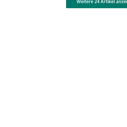
AD
AD
Weitere 24 Artikel anze