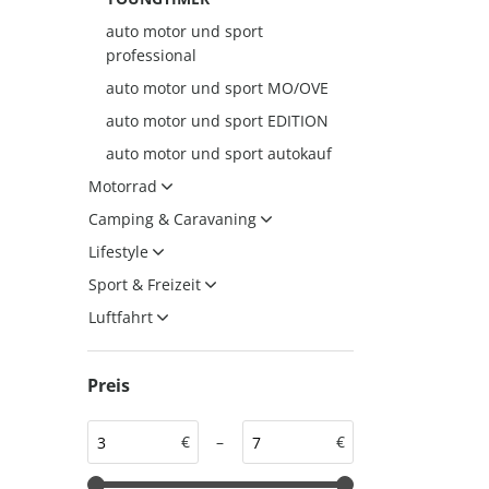
auto motor und sport
auto motor und sport
auto motor und sport
professional
EDITION
autokauf
auto motor und sport MO/OVE
auto motor und sport
auto motor und sport EDITION
autokauf
auto motor und sport autokauf
Motorrad
Camping & Caravaning
Lifestyle
Sport & Freizeit
Luftfahrt
Preis
€
–
€