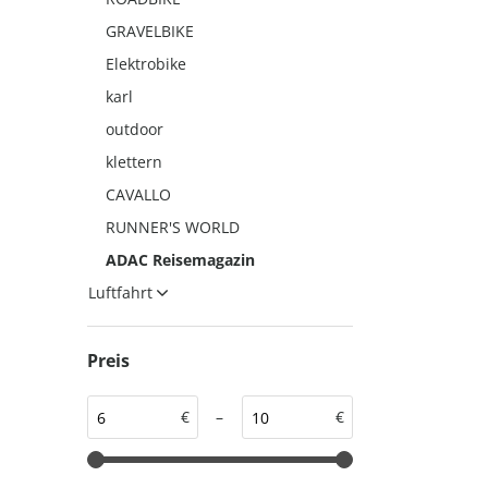
auto motor und sport
auto motor und sport
GRAVELBIKE
EDITION
autokauf
Elektrobike
auto motor und sport
karl
autokauf
outdoor
klettern
CAVALLO
RUNNER'S WORLD
ADAC Reisemagazin
Luftfahrt
Preis
€
–
€