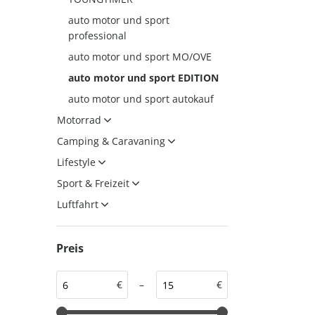
auto motor und sport
auto motor und sport
auto motor und sport
professional
EDITION
autokauf
auto motor und sport MO/OVE
auto motor und sport
auto motor und sport EDITION
autokauf
auto motor und sport autokauf
Motorrad
Camping & Caravaning
Lifestyle
Sport & Freizeit
Luftfahrt
Preis
€
–
€