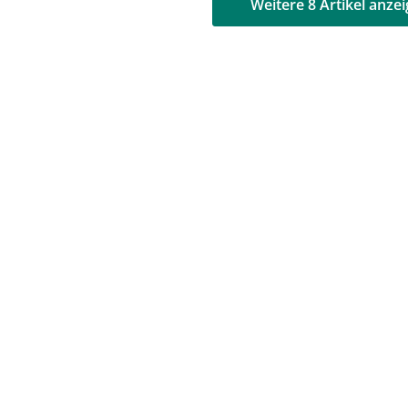
AD
AD
Weitere 8 Artikel anze