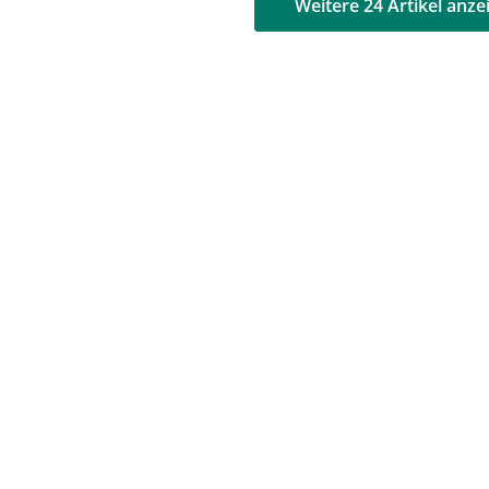
AD
AD
Weitere 24 Artikel anze