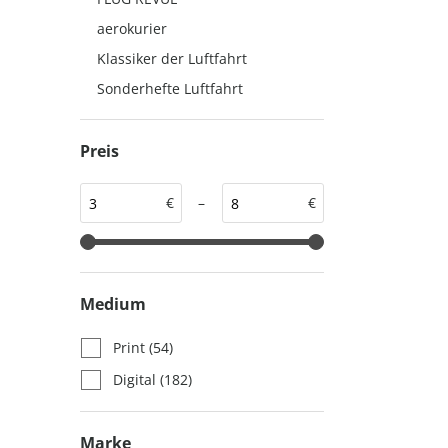
auto motor und sport
auto motor und sport
aerokurier
EDITION
autokauf
Klassiker der Luftfahrt
auto motor und sport
Sonderhefte Luftfahrt
autokauf
Preis
€
–
€
Medium
Print
(54)
Digital
(182)
Marke