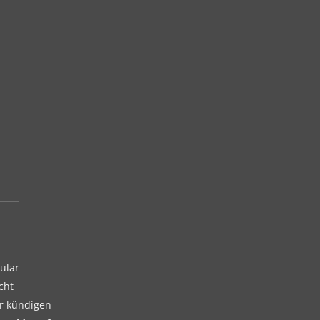
ular
cht
er kündigen