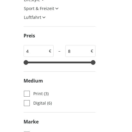
auto motor und sport
auto motor und sport
Sport & Freizeit
EDITION
autokauf
Luftfahrt
auto motor und sport
autokauf
Preis
€
–
€
Medium
Print
(3)
Digital
(6)
Marke