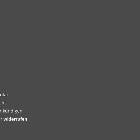
ular
cht
er kündigen
er widerrufen