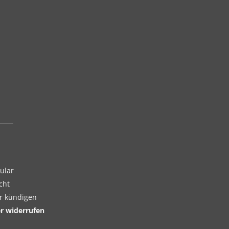
ular
cht
er kündigen
er widerrufen