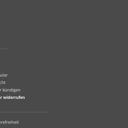
ular
cht
er kündigen
er widerrufen
erefreiheit