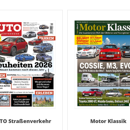
AD
AD
TO Straßenverkehr
Motor Klassik