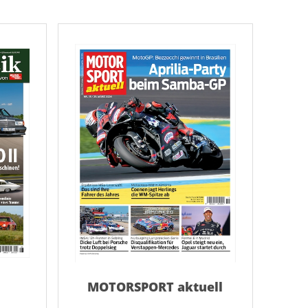
AC Reisemagazin
AC Reisemagazin
MOTORSPORT aktuell