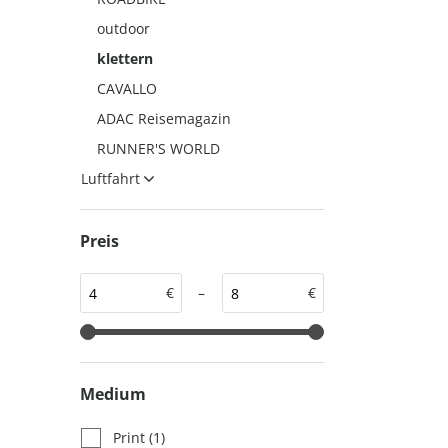
auto motor und sport
auto motor und sport
outdoor
EDITION
autokauf
klettern
auto motor und sport
CAVALLO
autokauf
ADAC Reisemagazin
RUNNER'S WORLD
Luftfahrt
Preis
€
–
€
Medium
Print
(1)