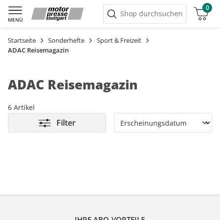
0
Warenkorb
Shop durchsuchen
MENÜ
Startseite
Sonderhefte
Sport & Freizeit
ADAC Reisemagazin
ADAC Reisemagazin
6 Artikel
Filter
IHRE ABO-VORTEILE