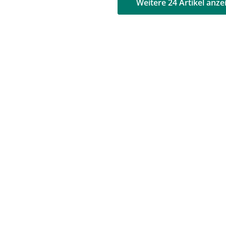
AD
AD
Weitere 24 Artikel anze