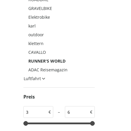
auto motor und sport
auto motor und sport
GRAVELBIKE
EDITION
autokauf
Elektrobike
auto motor und sport
karl
autokauf
outdoor
klettern
CAVALLO
RUNNER'S WORLD
ADAC Reisemagazin
Luftfahrt
Preis
€
–
€