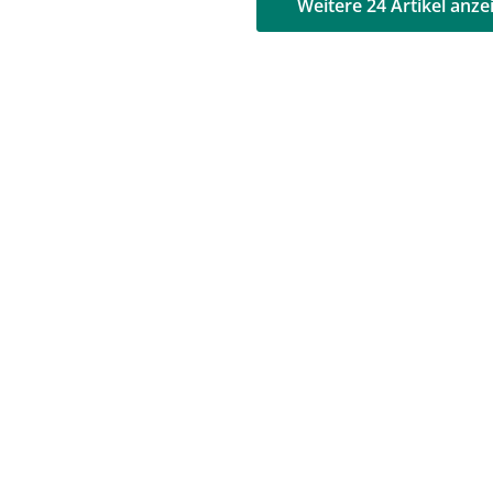
AD
AD
Weitere 24 Artikel anze