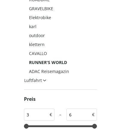
auto motor und sport
auto motor und sport
GRAVELBIKE
EDITION
autokauf
Elektrobike
auto motor und sport
karl
autokauf
outdoor
klettern
CAVALLO
RUNNER'S WORLD
ADAC Reisemagazin
Luftfahrt
Preis
€
–
€