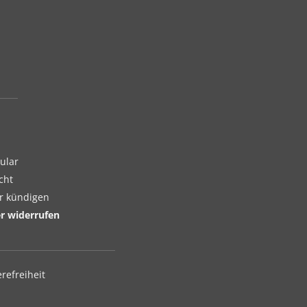
ular
cht
er kündigen
er widerrufen
erefreiheit