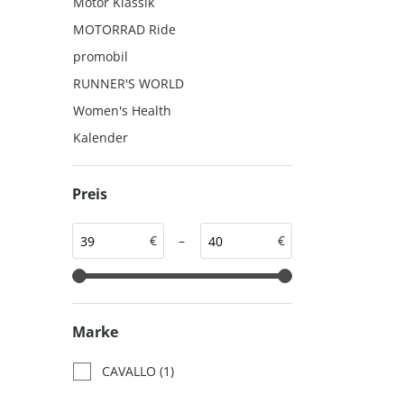
Motor Klassik
auto motor und sport
auto motor und sport
MOTORRAD Ride
EDITION
autokauf
promobil
auto motor und sport
RUNNER'S WORLD
autokauf
Women's Health
Kalender
Preis
€
–
€
Marke
CAVALLO
(1)