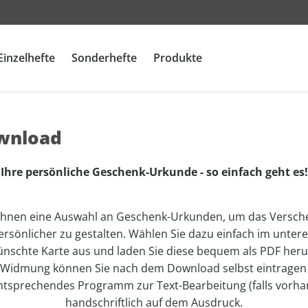
Einzelhefte
Sonderhefte
Produkte
Camping &
Camping &
Camping &
Lifestyle
Lifestyle
Lifestyle
Sp
Sp
Sp
CAVALLO
CLEVER CAMPEN
Me
wnload
Caravaning
Caravaning
Caravaning
Men's Health
Men's Health
Men's Health
M
M
M
Women's Health
Kalender
promobil
promobil
promobil
Women's Health
Women's Health
Women's Health
R
R
R
Ihre persönliche Geschenk-Urkunde - so einfach geht es!
CARAVANING
CARAVANING
CARAVANING
G
G
ou
CLEVER CAMPEN
CLEVER CAMPEN
 Ihnen eine Auswahl an Geschenk-Urkunden, um das Versch
ou
ou
kl
promobil
promobil
rsönlicher zu gestalten. Wählen Sie dazu einfach im untere
kl
kl
C
nschte Karte aus und laden Sie diese bequem als PDF heru
CAMPINGBUSSE
CAMPINGBUSSE
C
C
AD
Widmung können Sie nach dem Download selbst eintragen
ntsprechendes Programm zur Text-Bearbeitung (falls vorh
R
R
R
handschriftlich auf dem Ausdruck.