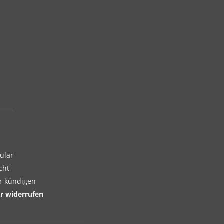
ular
cht
er kündigen
er widerrufen