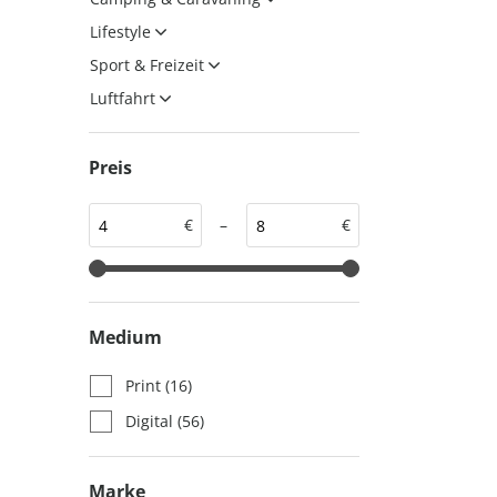
auto motor und sport
auto motor und sport
Lifestyle
EDITION
autokauf
Sport & Freizeit
auto motor und sport
Luftfahrt
autokauf
Preis
€
–
€
Medium
Print
(16)
Digital
(56)
Marke