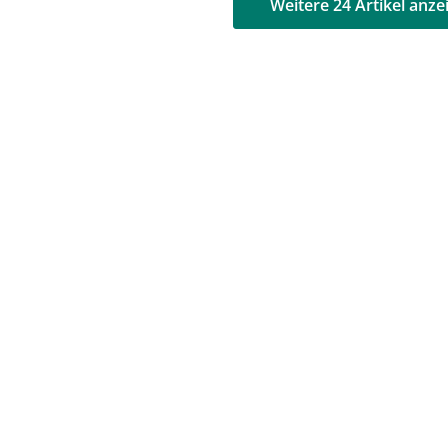
AD
AD
Weitere 24 Artikel anze