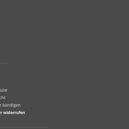
ular
cht
er kündigen
er widerrufen