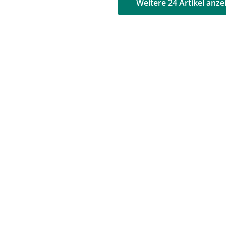
AD
AD
Weitere 24 Artikel anze