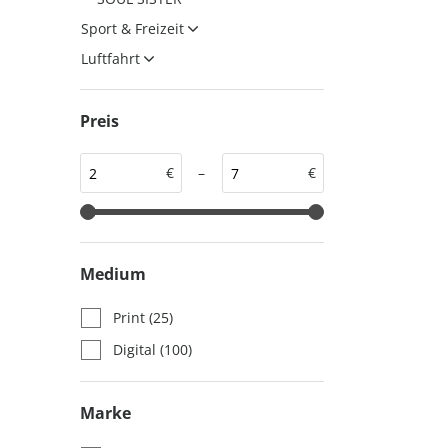
auto motor und sport
auto motor und sport
Sport & Freizeit
EDITION
autokauf
Luftfahrt
auto motor und sport
autokauf
Preis
€
–
€
Medium
Print
(25)
Digital
(100)
Marke