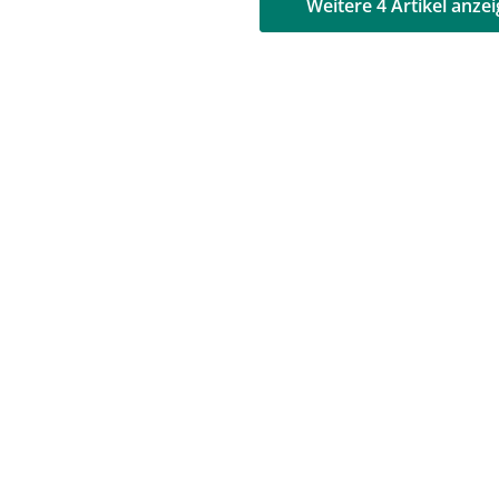
AD
AD
Weitere 4 Artikel anze