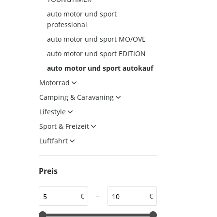
auto motor und sport
auto motor und sport
auto motor und sport
professional
EDITION
autokauf
auto motor und sport MO/OVE
auto motor und sport
auto motor und sport EDITION
autokauf
auto motor und sport autokauf
Motorrad
Camping & Caravaning
Lifestyle
Sport & Freizeit
Luftfahrt
Preis
€
–
€