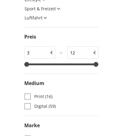
auto motor und sport
auto motor und sport
Sport & Freizeit
EDITION
autokauf
Luftfahrt
auto motor und sport
autokauf
Preis
€
–
€
Medium
Print
(16)
Digital
(59)
Marke