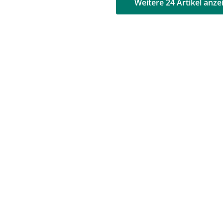
AD
AD
Weitere 24 Artikel anze