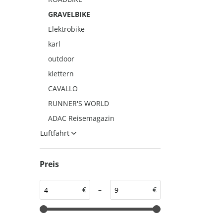
auto motor und sport
auto motor und sport
GRAVELBIKE
EDITION
autokauf
Elektrobike
auto motor und sport
karl
autokauf
outdoor
klettern
CAVALLO
RUNNER'S WORLD
ADAC Reisemagazin
Luftfahrt
Preis
€
–
€