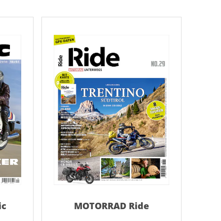
AC Reisemagazin
AC Reisemagazin
ic
MOTORRAD Ride