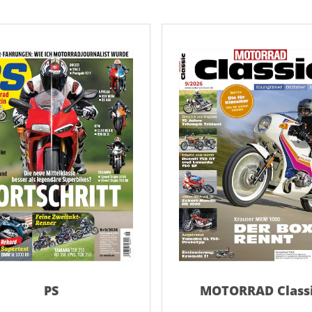
AD
AD
PS
MOTORRAD Class