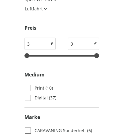
auto motor und sport
auto motor und sport
Luftfahrt
EDITION
autokauf
auto motor und sport
Preis
autokauf
€
–
€
Medium
Print
(10)
Digital
(37)
Marke
CARAVANING Sonderheft
(6)