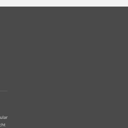
ular
cht