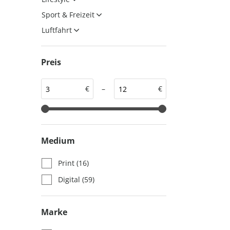
auto motor und sport
auto motor und sport
Sport & Freizeit
EDITION
autokauf
Luftfahrt
auto motor und sport
autokauf
Preis
€
–
€
Medium
Print
(16)
Digital
(59)
Marke