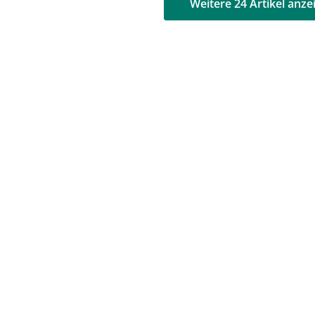
AD
AD
Weitere 24 Artikel anze