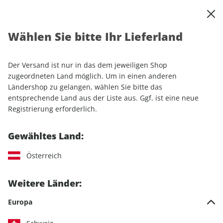
0
Warenkorb
Shop durchsuchen
MENÜ
Wählen Sie bitte Ihr Lieferland
Startseite
Einzelhefte
Luftfahrt
Klassiker der Luftfahrt
Der Versand ist nur in das dem jeweiligen Shop
Klassiker der Luftfahrt
zugeordneten Land möglich. Um in einen anderen
Ländershop zu gelangen, wählen Sie bitte das
entsprechende Land aus der Liste aus. Ggf. ist eine neue
58 Artikel
Registrierung erforderlich.
Filter
Gewähltes Land:
Österreich
LESEPROBE
LESEPROBE
Weitere Länder:
Europa