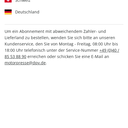
Schweiz
Deutschland
Um ein Abonnement mit abweichendem Zahler- und
Lieferland zu bestellen, wenden Sie sich bitte an unseren
Klassiker der Luftfahrt ePaper
Kundenservice, den Sie von Montag - Freitag, 08:00 Uhr bis
06/2026
18:00 Uhr telefonisch unter der Service-Nummer
+49 (0)40 /
85 53 88 90
erreichen oder schicken Sie eine E-Mail an
motorpresse@dpv.de
.
Direkt verfügbar
4,99 €
inkl. MwSt.
Zur Kasse