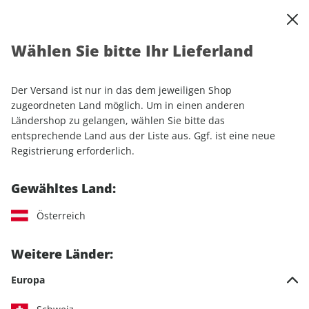
0
Warenkorb
Shop durchsuchen
MENÜ
Wählen Sie bitte Ihr Lieferland
Startseite
Einzelhefte
Luftfahrt
Klassiker der Luftfahrt ePaper 06/2026
Der Versand ist nur in das dem jeweiligen Shop
zugeordneten Land möglich. Um in einen anderen
LESEPROBE
Ländershop zu gelangen, wählen Sie bitte das
entsprechende Land aus der Liste aus. Ggf. ist eine neue
Registrierung erforderlich.
Gewähltes Land:
Österreich
Weitere Länder:
Europa